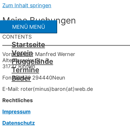
Zum Inhalt springen
Meine Buchungen
MENÜ
MENÜ
CONTENTS
Startseite
Verein
Vorsitzender Manfred Werner
Alte Kasseler Str. 8
Fluggelände
31737 Rinteln
Termine
Bilder
Fon Null170 294440Neun
E-Mail: roter(minus)baron(at)web.de
Rechtliches
Impressum
Datenschutz